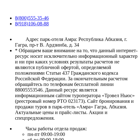
8(800)555-35-46
8(918)106-08-88
Адрес парк-отеля Амра: Республика Абхазия, г.
Гагра, пр-т В. Ардзинба, д. 34
* Обращаем ваше внимание на то, что данный интернет-
ресурс носит исключительно информационный характер
и ни при каких условиях результаты расчетов не
являются публичной офертой, определяемой
положениями Статьи 437 Гражданского кодекса
Российской Федерации. За окончательным расчетом
обращайтесь по телефонам бесплатной линии
88005553546. Данный ресурс является
информационным сайтом туроператора «Трэвел Ньюс»
(реестровый номер РТО 023173). Сайт бронирования и
продажи туров в парк-отель «Амра» Гагра, Абхазия.
Актуальные цены и прайс-листы. Акции и
спецпредложения.
Часы работы отдела продаж:
пн-пт 09:00-19:00
сб-вс 09:00-18:00