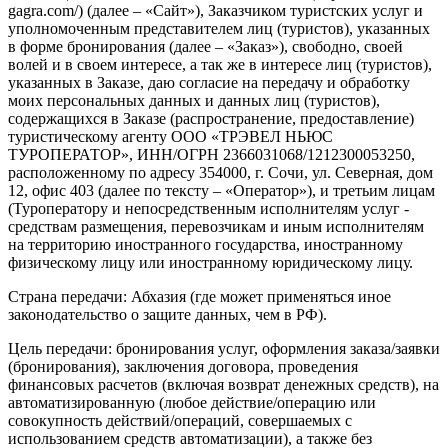
gagra.com/) (далее – «Сайт»), Заказчиком туристских услуг и
уполномоченным представителем лиц (туристов), указанных
в форме бронирования (далее – «Заказ»), свободно, своей
волей и в своем интересе, а так же в интересе лиц (туристов),
указанных в Заказе, даю согласие на передачу и обработку
моих персональных данных и данных лиц (туристов),
содержащихся в Заказе (распространение, предоставление)
туристическому агенту ООО «ТРЭВЕЛ НЬЮС
ТУРОПЕРАТОР», ИНН/ОГРН 2366031068/1212300053250,
расположенному по адресу 354000, г. Сочи, ул. Северная, дом
12, офис 403 (далее по тексту – «Оператор»), и третьим лицам
(Туроператору и непосредственным исполнителям услуг -
средствам размещения, перевозчикам и иным исполнителям
на территорию иностранного государства, иностранному
физическому лицу или иностранному юридическому лицу.
Страна передачи: Абхазия (где может применяться иное
законодательство о защите данных, чем в РФ).
Цель передачи: бронирования услуг, оформления заказа/заявки
(бронирования), заключения договора, проведения
финансовых расчетов (включая возврат денежных средств), на
автоматизированную (любое действие/операцию или
совокупность действий/операций, совершаемых с
использованием средств автоматизации), а также без